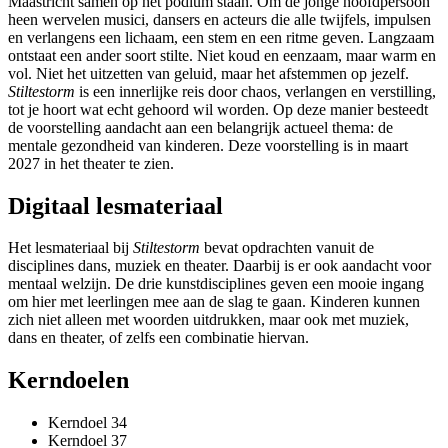
Maastricht samen op het podium staan. Om de jonge hoofdpersoon
heen wervelen musici, dansers en acteurs die alle twijfels, impulsen
en verlangens een lichaam, een stem en een ritme geven. Langzaam
ontstaat een ander soort stilte. Niet koud en eenzaam, maar warm en
vol. Niet het uitzetten van geluid, maar het afstemmen op jezelf.
Stiltestorm
is een innerlijke reis door chaos, verlangen en verstilling,
tot je hoort wat echt gehoord wil worden. Op deze manier besteedt
de voorstelling aandacht aan een belangrijk actueel thema: de
mentale gezondheid van kinderen. Deze voorstelling is in maart
2027 in het theater te zien.
Digitaal lesmateriaal
Het lesmateriaal bij
Stiltestorm
bevat opdrachten vanuit de
disciplines dans, muziek en theater. Daarbij is er ook aandacht voor
mentaal welzijn. De drie kunstdisciplines geven een mooie ingang
om hier met leerlingen mee aan de slag te gaan. Kinderen kunnen
zich niet alleen met woorden uitdrukken, maar ook met muziek,
dans en theater, of zelfs een combinatie hiervan.
Kerndoelen
Kerndoel 34
Kerndoel 37