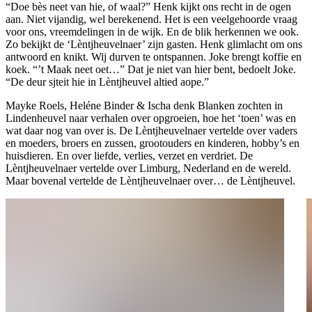
“Doe bès neet van hie, of waal?” Henk kijkt ons recht in de ogen
aan. Niet vijandig, wel berekenend. Het is een veelgehoorde vraag
voor ons, vreemdelingen in de wijk. En de blik herkennen we ook.
Zo bekijkt de ‘Lèntjheuvelnaer’ zijn gasten. Henk glimlacht om ons
antwoord en knikt. Wij durven te ontspannen. Joke brengt koffie en
koek. “’t Maak neet oet…” Dat je niet van hier bent, bedoelt Joke.
“De deur sjteit hie in Lèntjheuvel altied aope.”
Mayke Roels, Heléne Binder & Ischa denk Blanken zochten in
Lindenheuvel naar verhalen over opgroeien, hoe het ‘toen’ was en
wat daar nog van over is. De Lèntjheuvelnaer vertelde over vaders
en moeders, broers en zussen, grootouders en kinderen, hobby’s en
huisdieren. En over liefde, verlies, verzet en verdriet. De
Lèntjheuvelnaer vertelde over Limburg, Nederland en de wereld.
Maar bovenal vertelde de Lèntjheuvelnaer over… de Lèntjheuvel.