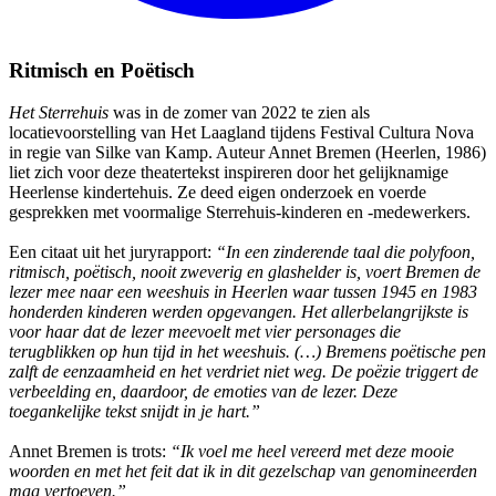
Ritmisch en Poëtisch
Het Sterrehuis
was in de zomer van 2022 te zien als
locatievoorstelling van Het Laagland tijdens Festival Cultura Nova
in regie van Silke van Kamp. Auteur Annet Bremen (Heerlen, 1986)
liet zich voor deze theatertekst inspireren door het gelijknamige
Heerlense kindertehuis. Ze deed eigen onderzoek en voerde
gesprekken met voormalige Sterrehuis-kinderen en -medewerkers.
Een citaat uit het juryrapport:
“In een zinderende taal die polyfoon,
ritmisch, poëtisch, nooit zweverig en glashelder is, voert Bremen de
lezer mee naar een weeshuis in Heerlen waar tussen 1945 en 1983
honderden kinderen werden opgevangen. Het allerbelangrijkste is
voor haar dat de lezer meevoelt met vier personages die
terugblikken op hun tijd in het weeshuis. (…) Bremens poëtische pen
zalft de eenzaamheid en het verdriet niet weg. De poëzie triggert de
verbeelding en, daardoor, de emoties van de lezer. Deze
toegankelijke tekst snijdt in je hart.”
Annet Bremen is trots:
“Ik voel me heel vereerd met deze mooie
woorden en met het feit dat ik in dit gezelschap van genomineerden
mag vertoeven.”