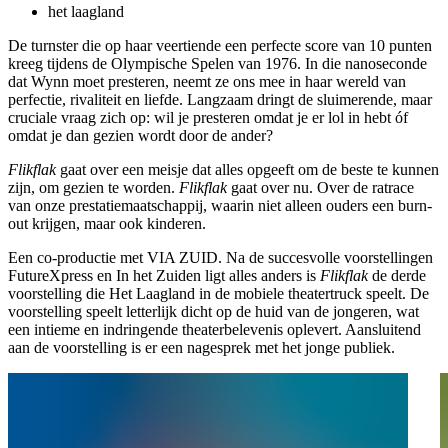
het laagland
De turnster die op haar veertiende een perfecte score van 10 punten
kreeg tijdens de Olympische Spelen van 1976. In die nanoseconde
dat Wynn moet presteren, neemt ze ons mee in haar wereld van
perfectie, rivaliteit en liefde. Langzaam dringt de sluimerende, maar
cruciale vraag zich op: wil je presteren omdat je er lol in hebt óf
omdat je dan gezien wordt door de ander?
Flikflak
gaat over een meisje dat alles opgeeft om de beste te kunnen
zijn, om gezien te worden.
Flikflak
gaat over nu. Over de ratrace
van onze prestatiemaatschappij, waarin niet alleen ouders een burn-
out krijgen, maar ook kinderen.
Een co-productie met VIA ZUID. Na de succesvolle voorstellingen
FutureXpress en In het Zuiden ligt alles anders is
Flikflak
de derde
voorstelling die Het Laagland in de mobiele theatertruck speelt. De
voorstelling speelt letterlijk dicht op de huid van de jongeren, wat
een intieme en indringende theaterbelevenis oplevert. Aansluitend
aan de voorstelling is er een nagesprek met het jonge publiek.