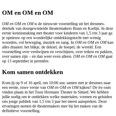
OM en OM en OM
OM en OM en OM
is de nieuwste voorstelling uit het dreumes-
drieluik van doorgewinterde theatermakers Bram en Karlijn. In deze
eerste kennismaking met theater voor kinderen van 1,5 t/m 3 jaar ga
je opnieuw op een wonderlijke ontdekkingstocht met weinig
woorden, vol beweging, muziek en zang. In
OM en OM en OM
kan
alles draaien: het blikje, de deksel, de hoepel, de wereld. Een
voorstelling
over verdwijnen en verschijnen, over reiken en pakken,
over samen zijn – en dan weer even alleen.
OM en OM en OM
gaat
op 13 september in première.
Kom samen ontdekken
Kom jij op 9 of 16 april, om 10:00 uur, samen met je dreumes naar
een eerste, ruwe versie van
OM en OM en OM
kijken? De try-outs
vinden plaats in het Toon Hermans Theater in Sittard. We hebben
jullie nodig om te ontdekken welke materialen, vormen en geluiden
ons jonge publiek van 1,5 t/m 3 jaar het meest aanspreken. Deze
ervaringen nemen de theatermakers mee bij het maken van de
definitieve voorstelling.